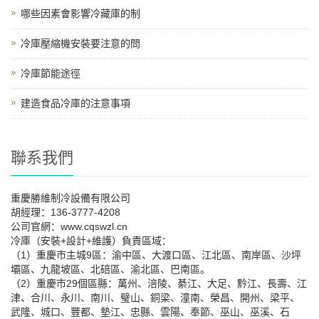
哪些因素會影響冷藏庫的制
冷庫壓縮機安裝要注意的問
冷庫節能途徑
建造食品冷庫的注意事項
聯系我們
重慶勝維制冷設備有限公司
胡經理：136-3777-4208
公司官網：www.cqswzl.cn
冷庫（安裝+設計+維護）負責區域：
（1）重慶市主城9區：渝中區、大渡口區、江北區、南岸區、沙坪
壩區、九龍坡區、北碚區、渝北區、巴南區。
（2）重慶市29個區縣：萬州、涪陵、綦江、大足、黔江、長壽、江
津、合川、永川、南川、璧山、銅梁、潼南、榮昌、開州、梁平、
武隆、城口、豐都、墊江、忠縣、雲陽、奉節、巫山、巫溪、石