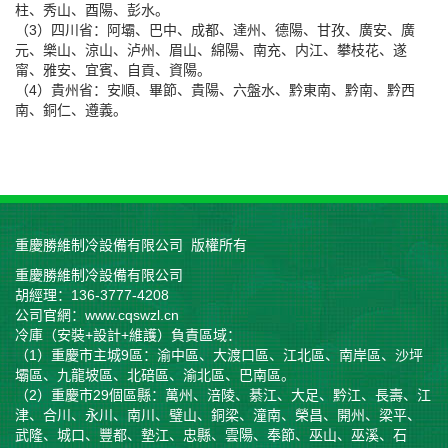
柱、秀山、酉陽、彭水。
（3）四川省：阿壩、巴中、成都、達州、德陽、甘孜、廣安、廣
元、樂山、涼山、泸州、眉山、綿陽、南充、内江、攀枝花、遂
甯、雅安、宜賓、自貢、資陽。
（4）貴州省：安順、畢節、貴陽、六盤水、黔東南、黔南、黔西
南、銅仁、遵義。
重慶勝維制冷設備有限公司 版權所有
重慶勝維制冷設備有限公司
胡經理：136-3777-4208
公司官網：www.cqswzl.cn
冷庫（安裝+設計+維護）負責區域：
（1）重慶市主城9區：渝中區、大渡口區、江北區、南岸區、沙坪
壩區、九龍坡區、北碚區、渝北區、巴南區。
（2）重慶市29個區縣：萬州、涪陵、綦江、大足、黔江、長壽、江
津、合川、永川、南川、璧山、銅梁、潼南、榮昌、開州、梁平、
武隆、城口、豐都、墊江、忠縣、雲陽、奉節、巫山、巫溪、石