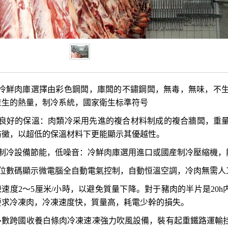
冷鮮肉
庫
選擇由彩色鋼闆，庫闆的不鏽鋼闆，無毒，無味，不
産生的熱量，制冷系統，國家衛生标準符号
良好的保溫：肉類冷采用先進的複合材料制成的複合牆闆，重
防黴，以超低的保溫材料下更能顯示其優越性。
制冷設備節能，低噪音：冷鮮肉
庫
選用進口或國産制冷壓縮機，
位數碼顯示微電腦全自動電氣控制，自動恒溫空調，冷肉無需人
凍速度
2
～
5
厘米
/
小時，以避免質量下降。對于豬肉的半片是
20h
要求冷凍肉，冷凍速度快，質量高，耗電少幹的損失。
多數跨國收養白條肉冷凍速凍強力吹風設備，裝有起重鐵路運輸