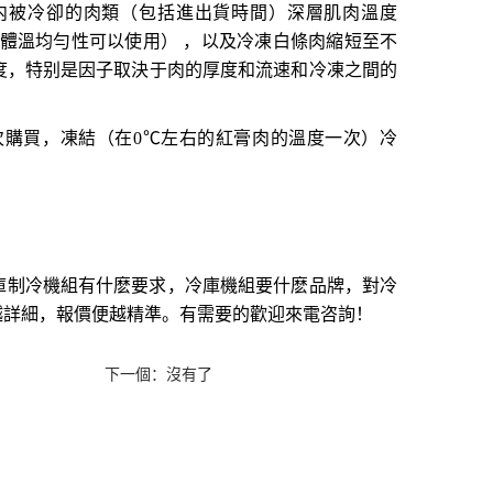
内被冷卻的肉類（包括進出貨時間）深層肌肉溫度
體溫均勻性可以使用） ，以及冷凍白條肉縮短至不
度，特别是因子取決于肉的厚度和流速和冷凍之間的
次購買，凍結（在
0
℃左右的紅膏肉的溫度一次）冷
庫制冷機組有什麽要求，冷庫機組要什麽品牌，對冷
越詳細，報價便越精準。有需要的歡迎來電咨詢！
下一個：沒有了