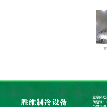
重
重慶勝維
胡經理：13
公司官網：w