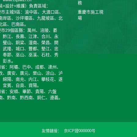
務
裝+設計+維護）負責區域：
慶市主城9區：渝中區、大渡口區、
重慶市施工現
南岸區、沙坪壩區、九龍坡區、北
場
北區、巴南區。
慶市29個區縣：萬州、涪陵、綦
、黔江、長壽、江津、合川、永
、璧山、銅梁、潼南、榮昌、開
、武隆、城口、豐都、墊江、忠
、奉節、巫山、巫溪、石柱、秀
、彭水。
川省：阿壩、巴中、成都、達州、
孜、廣安、廣元、樂山、涼山、泸
、綿陽、南充、内江、攀枝花、遂
、宜賓、自貢、資陽。
州省：安順、畢節、貴陽、六盤
南、黔南、黔西南、銅仁、遵義。
友情鏈接
京ICP證000000号