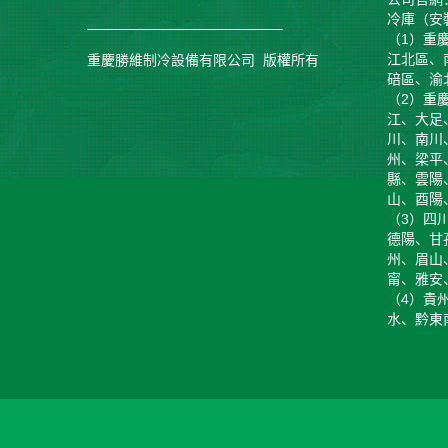
冷庫（安
（1）重
江北區、
重慶勝維制冷設備有限公司 版權所有
碚區、渝
（2）重
江、大足
川、南川
州、梁平
縣、雲陽
山、酉陽
（3）四
德陽、甘
州、眉山
甯、雅安
（4）貴
水、黔東