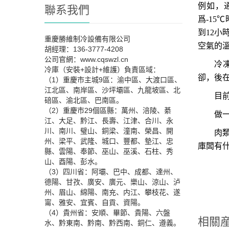
例如，
聯系我們
爲
-15
℃
到
12
小
重慶勝維制冷設備有限公司
空氣的
胡經理：136-3777-4208
公司官網：www.cqswzl.cn
冷
冷庫（安裝+設計+維護）負責區域：
卻，後
（1）重慶市主城9區：渝中區、大渡口區、
江北區、南岸區、沙坪壩區、九龍坡區、北
目
碚區、渝北區、巴南區。
（2）重慶市29個區縣：萬州、涪陵、綦
做
江、大足、黔江、長壽、江津、合川、永
川、南川、璧山、銅梁、潼南、榮昌、開
肉
州、梁平、武隆、城口、豐都、墊江、忠
庫闆有
縣、雲陽、奉節、巫山、巫溪、石柱、秀
山、酉陽、彭水。
（3）四川省：阿壩、巴中、成都、達州、
德陽、甘孜、廣安、廣元、樂山、涼山、泸
州、眉山、綿陽、南充、内江、攀枝花、遂
甯、雅安、宜賓、自貢、資陽。
（4）貴州省：安順、畢節、貴陽、六盤
相關
水、黔東南、黔南、黔西南、銅仁、遵義。