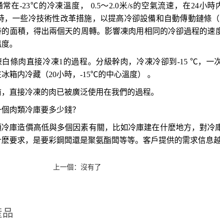
通常在
-23
℃的冷凍溫度，
0.5
～
2.0
米
/s
的空氣流速，在
24
小時
時，一些冷技術性改革措施，以提高冷卻設備和自動傳動鏈條（
時的面積，得出兩個天的周轉。影響凍肉用相同的冷卻過程的速
溫度。
凍白條肉直接冷凍
1的過程。分級幹肉，冷凍冷卻到
-15
℃，一
在冰箱内冷藏（
20
小時，
-15
℃的中心溫度） 。
前，直接冷凍的肉已被廣泛使用在我們的過程。
一個肉類冷庫要多少錢？
類冷庫造價高低與多個因素有關，比如冷庫建在什麽地方，對冷
什麽要求，是要彩鋼闆還是聚氨酯闆等等。客戶提供的需求信息
上一個：沒有了
産品