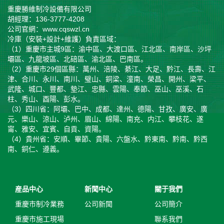
重慶勝維制冷設備有限公司
胡經理：136-3777-4208
公司官網：www.cqswzl.cn
冷庫（安裝+設計+維護）負責區域：
（1）重慶市主城9區：渝中區、大渡口區、江北區、南岸區、沙坪
壩區、九龍坡區、北碚區、渝北區、巴南區。
（2）重慶市29個區縣：萬州、涪陵、綦江、大足、黔江、長壽、江
津、合川、永川、南川、璧山、銅梁、潼南、榮昌、開州、梁平、
武隆、城口、豐都、墊江、忠縣、雲陽、奉節、巫山、巫溪、石
柱、秀山、酉陽、彭水。
（3）四川省：阿壩、巴中、成都、達州、德陽、甘孜、廣安、廣
元、樂山、涼山、泸州、眉山、綿陽、南充、内江、攀枝花、遂
甯、雅安、宜賓、自貢、資陽。
（4）貴州省：安順、畢節、貴陽、六盤水、黔東南、黔南、黔西
南、銅仁、遵義。
産品中心
新聞中心
關于我們
重慶市制冷業務
公司新聞
公司簡介
重慶市施工現場
聯系我們