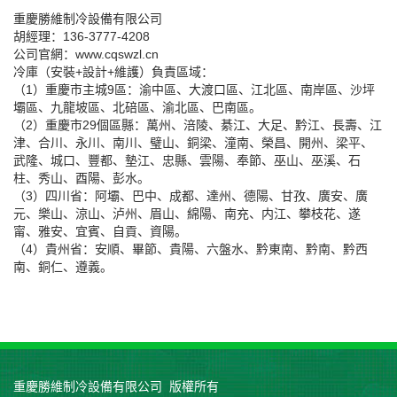
重慶勝維制冷設備有限公司
胡經理：136-3777-4208
公司官網：www.cqswzl.cn
冷庫（安裝+設計+維護）負責區域：
（1）重慶市主城9區：渝中區、大渡口區、江北區、南岸區、沙坪
壩區、九龍坡區、北碚區、渝北區、巴南區。
（2）重慶市29個區縣：萬州、涪陵、綦江、大足、黔江、長壽、江
津、合川、永川、南川、璧山、銅梁、潼南、榮昌、開州、梁平、
武隆、城口、豐都、墊江、忠縣、雲陽、奉節、巫山、巫溪、石
柱、秀山、酉陽、彭水。
（3）四川省：阿壩、巴中、成都、達州、德陽、甘孜、廣安、廣
元、樂山、涼山、泸州、眉山、綿陽、南充、内江、攀枝花、遂
甯、雅安、宜賓、自貢、資陽。
（4）貴州省：安順、畢節、貴陽、六盤水、黔東南、黔南、黔西
南、銅仁、遵義。
重慶勝維制冷設備有限公司 版權所有