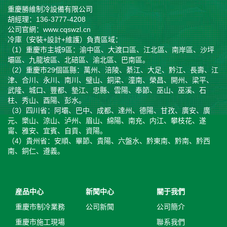
重慶勝維制冷設備有限公司
胡經理：136-3777-4208
公司官網：www.cqswzl.cn
冷庫（安裝+設計+維護）負責區域：
（1）重慶市主城9區：渝中區、大渡口區、江北區、南岸區、沙坪
壩區、九龍坡區、北碚區、渝北區、巴南區。
（2）重慶市29個區縣：萬州、涪陵、綦江、大足、黔江、長壽、江
津、合川、永川、南川、璧山、銅梁、潼南、榮昌、開州、梁平、
武隆、城口、豐都、墊江、忠縣、雲陽、奉節、巫山、巫溪、石
柱、秀山、酉陽、彭水。
（3）四川省：阿壩、巴中、成都、達州、德陽、甘孜、廣安、廣
元、樂山、涼山、泸州、眉山、綿陽、南充、内江、攀枝花、遂
甯、雅安、宜賓、自貢、資陽。
（4）貴州省：安順、畢節、貴陽、六盤水、黔東南、黔南、黔西
南、銅仁、遵義。
産品中心
新聞中心
關于我們
重慶市制冷業務
公司新聞
公司簡介
重慶市施工現場
聯系我們