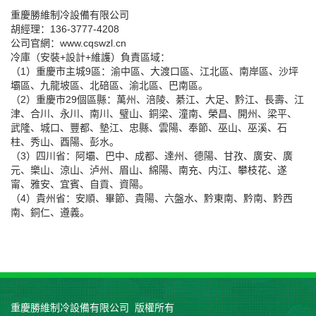
重慶勝維制冷設備有限公司
胡經理：136-3777-4208
公司官網：www.cqswzl.cn
冷庫（安裝+設計+維護）負責區域：
（1）重慶市主城9區：渝中區、大渡口區、江北區、南岸區、沙坪
壩區、九龍坡區、北碚區、渝北區、巴南區。
（2）重慶市29個區縣：萬州、涪陵、綦江、大足、黔江、長壽、江
津、合川、永川、南川、璧山、銅梁、潼南、榮昌、開州、梁平、
武隆、城口、豐都、墊江、忠縣、雲陽、奉節、巫山、巫溪、石
柱、秀山、酉陽、彭水。
（3）四川省：阿壩、巴中、成都、達州、德陽、甘孜、廣安、廣
元、樂山、涼山、泸州、眉山、綿陽、南充、内江、攀枝花、遂
甯、雅安、宜賓、自貢、資陽。
（4）貴州省：安順、畢節、貴陽、六盤水、黔東南、黔南、黔西
南、銅仁、遵義。
重慶勝維制冷設備有限公司 版權所有