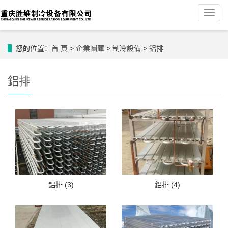
導
航
菜
單
您的位置：
首 頁
>
企業圖庫
>
制冷設備
>
鋁排
鋁排
鋁排 (3)
鋁排 (4)