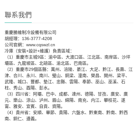
聯系我們
重慶勝維制冷設備有限公司
胡經理：136-3777-4208
公司官網：www.cqswzl.cn
冷庫（安裝+設計+維護）負責區域：
（1）重慶市主城9區：渝中區、大渡口區、江北區、南岸區、沙坪
壩區、九龍坡區、北碚區、渝北區、巴南區。
（2）重慶市29個區縣：萬州、涪陵、綦江、大足、黔江、長壽、江
津、合川、永川、南川、璧山、銅梁、潼南、榮昌、開州、梁平、
武隆、城口、豐都、墊江、忠縣、雲陽、奉節、巫山、巫溪、石
柱、秀山、酉陽、彭水。
（3）四川省：阿壩、巴中、成都、達州、德陽、甘孜、廣安、廣
元、樂山、涼山、泸州、眉山、綿陽、南充、内江、攀枝花、遂
甯、雅安、宜賓、自貢、資陽。
（4）貴州省：安順、畢節、貴陽、六盤水、黔東南、黔南、黔西
南、銅仁、遵義。