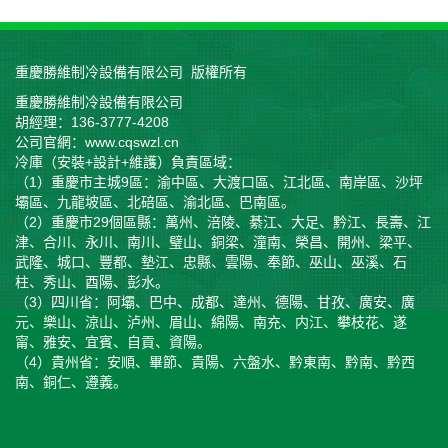
重慶勝維制冷設備有限公司 版權所有
重慶勝維制冷設備有限公司
胡經理：136-3777-4208
公司官網：www.cqswzl.cn
冷庫（安裝+設計+維護）負責區域：
（1）重慶市主城9區：渝中區、大渡口區、江北區、南岸區、沙坪
壩區、九龍坡區、北碚區、渝北區、巴南區。
（2）重慶市29個區縣：萬州、涪陵、綦江、大足、黔江、長壽、江
津、合川、永川、南川、璧山、銅梁、潼南、榮昌、開州、梁平、
武隆、城口、豐都、墊江、忠縣、雲陽、奉節、巫山、巫溪、石
柱、秀山、酉陽、彭水。
（3）四川省：阿壩、巴中、成都、達州、德陽、甘孜、廣安、廣
元、樂山、涼山、泸州、眉山、綿陽、南充、内江、攀枝花、遂
甯、雅安、宜賓、自貢、資陽。
（4）貴州省：安順、畢節、貴陽、六盤水、黔東南、黔南、黔西
南、銅仁、遵義。