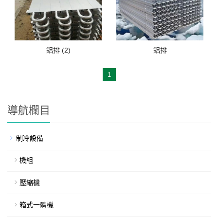
鋁排 (2)
鋁排
1
導航欄目
制冷設備
機組
壓縮機
箱式一體機