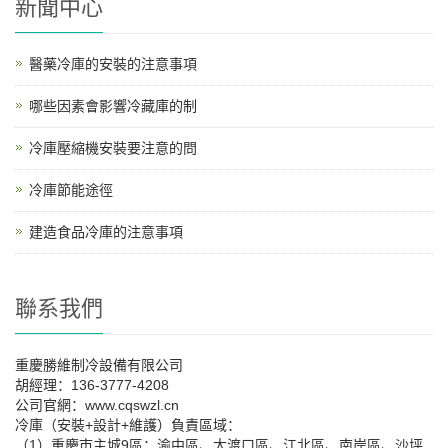
新聞中心
醫藥冷庫的安裝的注意事項
哪些因素會影響冷藏庫的制
冷庫壓縮機安裝要注意的問
冷庫節能途徑
建造食品冷庫的注意事項
聯系我們
重慶勝維制冷設備有限公司
胡經理：136-3777-4208
公司官網：www.cqswzl.cn
冷庫（安裝+設計+維護）負責區域：
（1）重慶市主城9區：渝中區、大渡口區、江北區、南岸區、沙坪