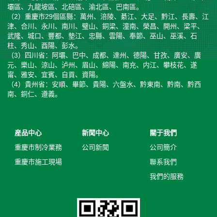
壩區、九龍坡區、北碚區、渝北區、巴南區。
（2）重慶市29個區縣：萬州、涪陵、綦江、大足、黔江、長壽、江
津、合川、永川、南川、璧山、銅梁、潼南、榮昌、開州、梁平、
武隆、城口、豐都、墊江、忠縣、雲陽、奉節、巫山、巫溪、石
柱、秀山、酉陽、彭水。
（3）四川省：阿壩、巴中、成都、達州、德陽、甘孜、廣安、廣
元、樂山、涼山、泸州、眉山、綿陽、南充、内江、攀枝花、遂
甯、雅安、宜賓、自貢、資陽。
（4）貴州省：安順、畢節、貴陽、六盤水、黔東南、黔南、黔西
南、銅仁、遵義。
産品中心
新聞中心
關于我們
重慶市制冷業務
公司新聞
公司簡介
重慶市施工現場
聯系我們
我們的服務