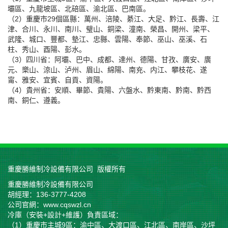
壩區、九龍坡區、北碚區、渝北區、巴南區。
（2）重慶市29個區縣：萬州、涪陵、綦江、大足、黔江、長壽、江
津、合川、永川、南川、璧山、銅梁、潼南、榮昌、開州、梁平、
武隆、城口、豐都、墊江、忠縣、雲陽、奉節、巫山、巫溪、石
柱、秀山、酉陽、彭水。
（3）四川省：阿壩、巴中、成都、達州、德陽、甘孜、廣安、廣
元、樂山、涼山、泸州、眉山、綿陽、南充、内江、攀枝花、遂
甯、雅安、宜賓、自貢、資陽。
（4）貴州省：安順、畢節、貴陽、六盤水、黔東南、黔南、黔西
南、銅仁、遵義。
重慶勝維制冷設備有限公司 版權所有
重慶勝維制冷設備有限公司
胡經理：136-3777-4208
公司官網：www.cqswzl.cn
冷庫（安裝+設計+維護）負責區域：
（1）重慶市主城9區：渝中區、大渡口區、江北區、南岸區、沙坪