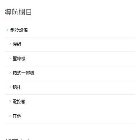
導航欄目
制冷設備
機組
壓縮機
箱式一體機
鋁排
電控箱
其他