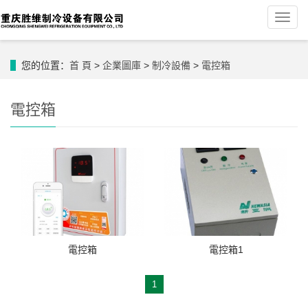
導
航
菜
單
您的位置：
首 頁
>
企業圖庫
>
制冷設備
>
電控箱
電控箱
電控箱
電控箱1
1