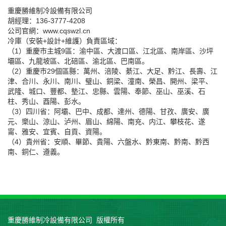
重慶勝維制冷設備有限公司
胡經理：136-3777-4208
公司官網：www.cqswzl.cn
冷庫（安裝+設計+維護）負責區域：
（1）重慶市主城9區：渝中區、大渡口區、江北區、南岸區、沙坪
壩區、九龍坡區、北碚區、渝北區、巴南區。
（2）重慶市29個區縣：萬州、涪陵、綦江、大足、黔江、長壽、江
津、合川、永川、南川、璧山、銅梁、潼南、榮昌、開州、梁平、
武隆、城口、豐都、墊江、忠縣、雲陽、奉節、巫山、巫溪、石
柱、秀山、酉陽、彭水。
（3）四川省：阿壩、巴中、成都、達州、德陽、甘孜、廣安、廣
元、樂山、涼山、泸州、眉山、綿陽、南充、内江、攀枝花、遂
甯、雅安、宜賓、自貢、資陽。
（4）貴州省：安順、畢節、貴陽、六盤水、黔東南、黔南、黔西
南、銅仁、遵義。
重慶勝維制冷設備有限公司 版權所有