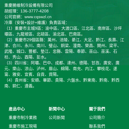
重慶勝維制冷設備有限公司
胡經理：136-3777-4208
公司官網：www.cqswzl.cn
冷庫（安裝+設計+維護）負責區域：
（1）重慶市主城9區：渝中區、大渡口區、江北區、南岸區、沙坪
壩區、九龍坡區、北碚區、渝北區、巴南區。
（2）重慶市29個區縣：萬州、涪陵、綦江、大足、黔江、長壽、江
津、合川、永川、南川、璧山、銅梁、潼南、榮昌、開州、梁平、
武隆、城口、豐都、墊江、忠縣、雲陽、奉節、巫山、巫溪、石
柱、秀山、酉陽、彭水。
（3）四川省：阿壩、巴中、成都、達州、德陽、甘孜、廣安、廣
元、樂山、涼山、泸州、眉山、綿陽、南充、内江、攀枝花、遂
甯、雅安、宜賓、自貢、資陽。
（4）貴州省：安順、畢節、貴陽、六盤水、黔東南、黔南、黔西
南、銅仁、遵義。
産品中心
新聞中心
關于我們
重慶市制冷業務
公司新聞
公司簡介
重慶市施工現場
聯系我們