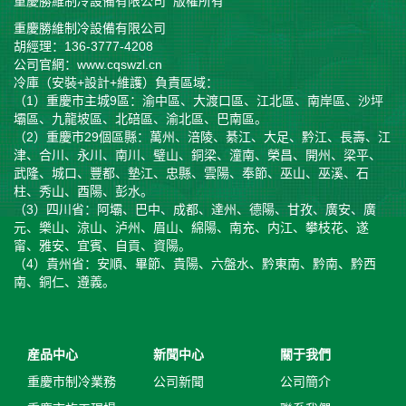
重慶勝維制冷設備有限公司 版權所有
重慶勝維制冷設備有限公司
胡經理：136-3777-4208
公司官網：www.cqswzl.cn
冷庫（安裝+設計+維護）負責區域：
（1）重慶市主城9區：渝中區、大渡口區、江北區、南岸區、沙坪
壩區、九龍坡區、北碚區、渝北區、巴南區。
（2）重慶市29個區縣：萬州、涪陵、綦江、大足、黔江、長壽、江
津、合川、永川、南川、璧山、銅梁、潼南、榮昌、開州、梁平、
武隆、城口、豐都、墊江、忠縣、雲陽、奉節、巫山、巫溪、石
柱、秀山、酉陽、彭水。
（3）四川省：阿壩、巴中、成都、達州、德陽、甘孜、廣安、廣
元、樂山、涼山、泸州、眉山、綿陽、南充、内江、攀枝花、遂
甯、雅安、宜賓、自貢、資陽。
（4）貴州省：安順、畢節、貴陽、六盤水、黔東南、黔南、黔西
南、銅仁、遵義。
産品中心
新聞中心
關于我們
重慶市制冷業務
公司新聞
公司簡介