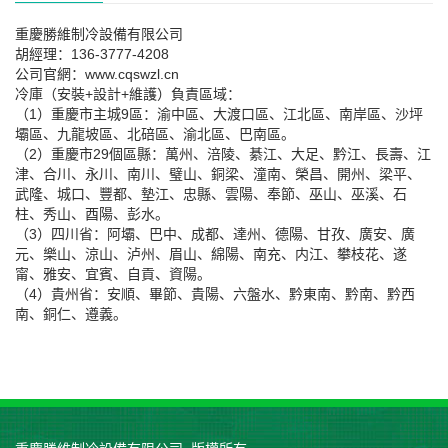
重慶勝維制冷設備有限公司
胡經理：136-3777-4208
公司官網：www.cqswzl.cn
冷庫（安裝+設計+維護）負責區域：
（1）重慶市主城9區：渝中區、大渡口區、江北區、南岸區、沙坪
壩區、九龍坡區、北碚區、渝北區、巴南區。
（2）重慶市29個區縣：萬州、涪陵、綦江、大足、黔江、長壽、江
津、合川、永川、南川、璧山、銅梁、潼南、榮昌、開州、梁平、
武隆、城口、豐都、墊江、忠縣、雲陽、奉節、巫山、巫溪、石
柱、秀山、酉陽、彭水。
（3）四川省：阿壩、巴中、成都、達州、德陽、甘孜、廣安、廣
元、樂山、涼山、泸州、眉山、綿陽、南充、内江、攀枝花、遂
甯、雅安、宜賓、自貢、資陽。
（4）貴州省：安順、畢節、貴陽、六盤水、黔東南、黔南、黔西
南、銅仁、遵義。