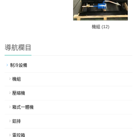
機組 (12)
導航欄目
制冷設備
機組
壓縮機
箱式一體機
鋁排
電控箱